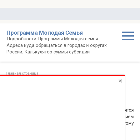
Перейти
к
контенту
Программа Молодая Семья
Подробности Программы Молодая семья.
Адреса куда обращаться в городах и округах
России. Калькулятор суммы субсидии
Главная страница
В Пензе раздают сертификаты по программе
«Жилище»
26.06.2016
Новости
В Пензенской области периодически проводятся
различные программы, связанные с обеспечением
граждан жильём, с социальной помощью и тому
подобные.