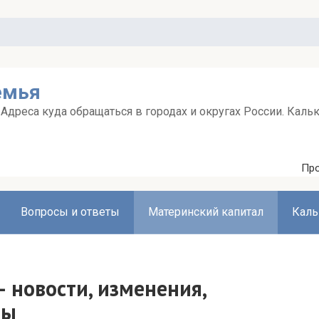
емья
дреса куда обращаться в городах и округах России. Каль
Про
Вопросы и ответы
Материнский капитал
Каль
 новости, изменения,
ты