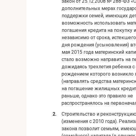
закон от 25.12.2008 № 288-ФЗ 
дополнительных мерах государ
поддержки семей, имеющих дет
возможность использовать мат
погашения кредита на покупку и
независимо от срока, истекшего
дня рождения (усыновления) вт
мая 2015 года материнский капи
стало возможно направить на п
дожидаясь трехлетия ребенка с
рождением которого возникло 
(направлять средства материнск
на погашение жилищных кредит
раньше, однако это правило не
распространялось на первонача
Строительство и реконструкци
(изменения с 2010 года). Реали
закона позволит семьям, имеющ
(семейного) капитала (в случаях