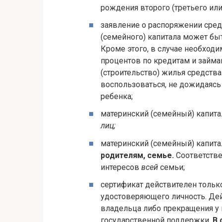
рождения второго (третьего или
заявление о распоряжении сред
(семейного) капитала может быт
Кроме этого, в случае необход
процентов по кредитам и займам
(строительство) жилья средств
воспользоваться, не дожидаясь
ребенка;
материнский (семейный) капит
лиц;
материнский (семейный) капита
родителям, семье.
Соответстве
интересов
всей
семьи;
сертификат действителен тольк
удостоверяющего личность. Дей
владельца либо прекращения у
государственной поддержки.
В 