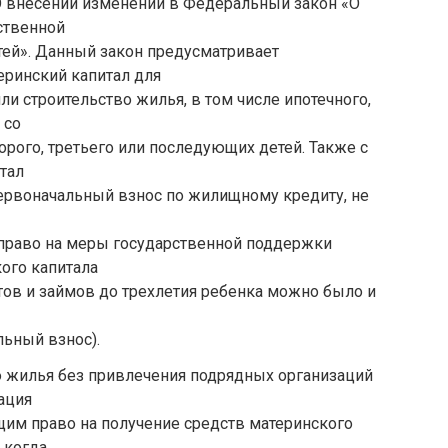
«О внесении изменений в Федеральный закон «О
ственной
ей». Данный закон предусматривает
еринский капитал для
ли строительство жилья, в том числе ипотечного,
 со
орого, третьего или последующих детей. Также с
тал
ервоначальный взнос по жилищному кредиту, не
право на меры государственной поддержки
ого капитала
ов и займов до трехлетия ребенка можно было и
льный взнос).
ю жилья без привлечения подрядных организаций
зация
им право на получение средств материнского
, когда