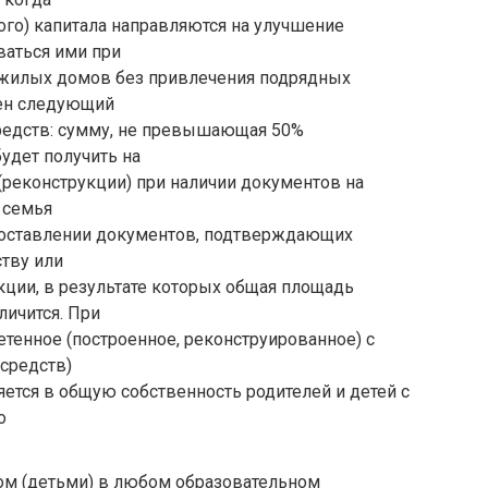
ого) капитала направляются на улучшение
ваться ими при
) жилых домов без привлечения подрядных
лен следующий
средств: сумму, не превышающая 50%
удет получить на
(реконструкции) при наличии документов на
 семья
едоставлении документов, подтверждающих
ству или
кции, в результате которых общая площадь
ичится. При
тенное (построенное, реконструированное) с
 средств)
яется в общую собственность родителей и детей с
о
ом (детьми) в любом образовательном