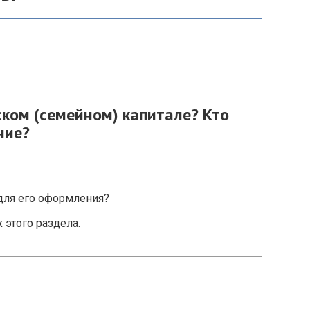
ском (семейном) капитале? Кто
ние?
для его оформления?
 этого раздела.