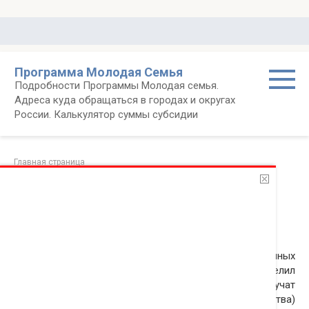
Перейти
к
контенту
Программа Молодая Семья
Подробности Программы Молодая семья.
Адреса куда обращаться в городах и округах
России. Калькулятор суммы субсидии
Главная страница
18 молодых семей Чукотки получат
государственную финансовую поддержку на
приобретение жилья
09.04.2016
Новости
Департамент финансов, экономики и имущественных
отношений Чукотского автономного округа определил
список молодых семей региона, которые получат
социальные выплаты для приобретения (строительства)