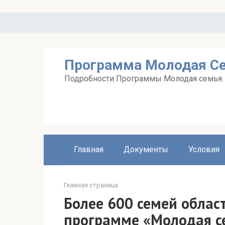
Перейти
к
контенту
Программа Молодая С
Подробности Программы Молодая семья. А
Главная
Документы
Условия
Главная страница
Более 600 семей област
программе «Молодая с