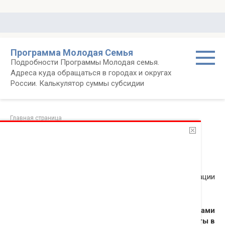
Перейти
к
контенту
Программа Молодая Семья
Подробности Программы Молодая семья.
Адреса куда обращаться в городах и округах
России. Калькулятор суммы субсидии
Главная страница
Мэрия Воронежа сообщает об изменениях в
реализации программы «Молодая семья»
14.03.2015
Новости
Мэрия Воронежа сообщает об изменениях в реализации
программы «Молодой семье – доступное жилье».
Молодым семьям, которые стали участниками
программы до 31.12.2013, не обновляли документы в