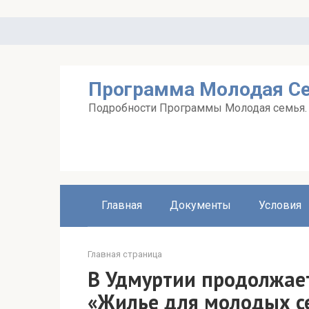
Перейти
к
контенту
Программа Молодая С
Подробности Программы Молодая семья. А
Главная
Документы
Условия
Главная страница
В Удмуртии продолжае
«Жилье для молодых с