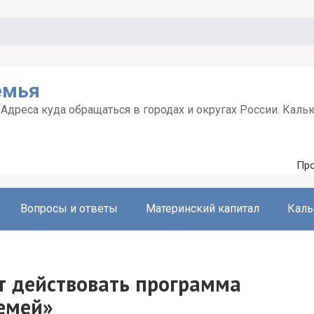
емья
дреса куда обращаться в городах и округах России. Каль
Про
Вопросы и ответы
Материнский капитал
Каль
т действовать программа
емей»