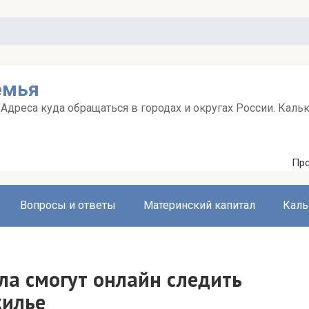
емья
дреса куда обращаться в городах и округах России. Каль
Про
Вопросы и ответы
Материнский капитал
Каль
а смогут онлайн следить
жилье