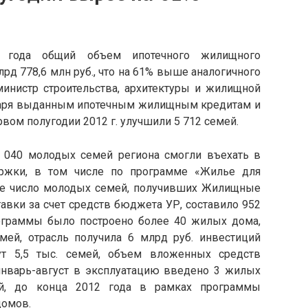
 года общий объем ипотечного жилищного
рд 778,6 млн руб., что на 61% выше аналогичного
министр строительства, архитектуры и жилищной
даря выданным ипотечным жилищным кредитам и
вом полугодии 2012 г. улучшили 5 712 семей.
 040 молодых семей региона смогли въехать в
ржки, в том числе по программе «Жилье для
ее число молодых семей, получивших Жилищные
авки за счет средств бюджета УР, составило 952
ограммы было построено более 40 жилых дома,
ей, отрасль получила 6 млрд руб. инвестиций
нут 5,5 тыс. семей, объем вложенных средств
 январь-август в эксплуатацию введено 3 жилых
ей, до конца 2012 года в рамках программы
домов.