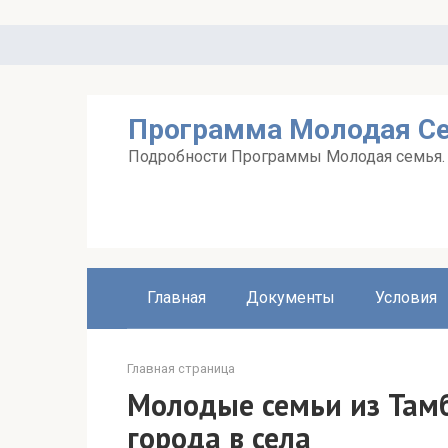
Перейти
к
контенту
Программа Молодая С
Подробности Программы Молодая семья. А
Главная
Документы
Условия
Главная страница
Молодые семьи из Там
города в села