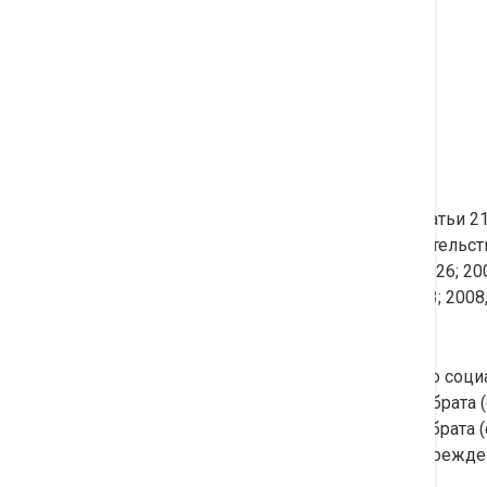
22 мая 2009 года
Одобрен
Советом Федерации
27 мая 2009 года
Статья 1
Внести в подпункт 2 пункта 1 статьи 
Федерации (Собрание законодательства
2001, N 1, ст. 18; 2002, N 22, ст. 2026; 20
N 50, ст. 5286; 2007, N 31, ст. 4013; 2
следующего содержания:
«Право на получение указанного соци
также на налогоплательщика — брата 
налогоплательщиком обучения брата (
обучения в образовательных учрежден