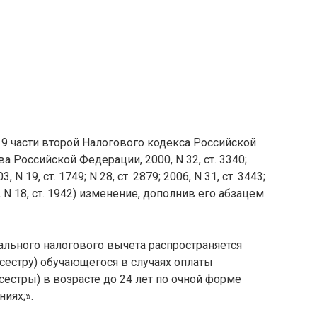
219 части второй Налогового кодекса Российской
 Российской Федерации, 2000, N 32, ст. 3340;
03, N 19, ст. 1749; N 28, ст. 2879; 2006, N 31, ст. 3443;
008, N 18, ст. 1942) изменение, дополнив его абзацем
ального налогового вычета распространяется
(сестру) обучающегося в случаях оплаты
сестры) в возрасте до 24 лет по очной форме
иях;».