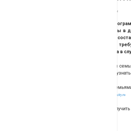
15.12.2015
Рубрика:
Вопросы и ответы
Могу ли я принять участие в програ
у меня двойня? Проживаем мы в дв
ребенком. размер квартиры соста
собственником.Что для этого треб
учетом материнского капитала в сл
По поводу программы молодая семья
любом случае вам необходимо узнать 
Отдел по работе с молодыми семьями 
30-18, 67-30-19, Е-mail:
adm@tyumen-city.ru
Совершенно точно можете получит
387000 руб.
Материалы по теме: