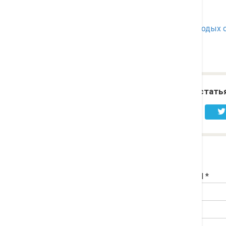
обеспечение жильем молодых с
Понравилась стать
Добавить комментарий
Имя
*
Email
*
Комментарий