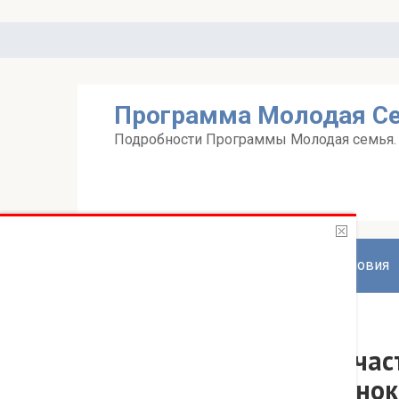
Перейти
к
контенту
Программа Молодая С
Подробности Программы Молодая семья. А
Главная
Документы
Условия
Главная страница
Могу ли я принять учас
31г и я являюсь одино