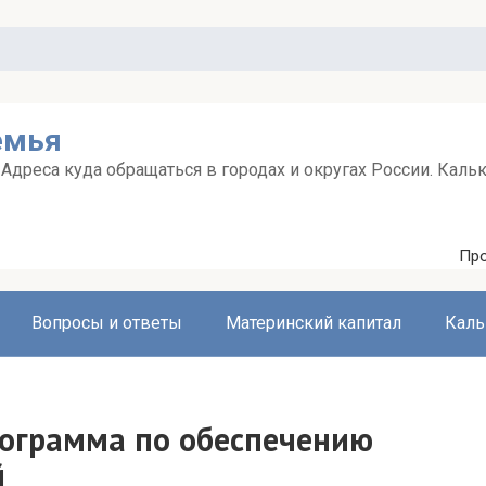
емья
дреса куда обращаться в городах и округах России. Каль
Про
Вопросы и ответы
Материнский капитал
Каль
рограмма по обеспечению
й