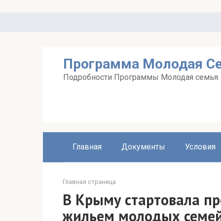
Перейти
к
контенту
Программа Молодая С
Подробности Программы Молодая семья. А
Главная
Документы
Условия
Главная страница
В Крыму стартовала п
жильем молодых семе