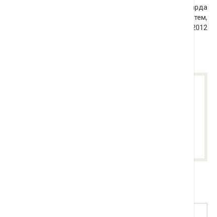
рекордный показатель 2008 года (655,8 миллиарда
рублей). Активизацию рынка эксперты связывают с тем,
что граждане ожидают роста ставок по ипотеке в 2012
году.
0
Понравилась статья? Поделиться с
друзьями:
Добавить комментарий
Имя
*