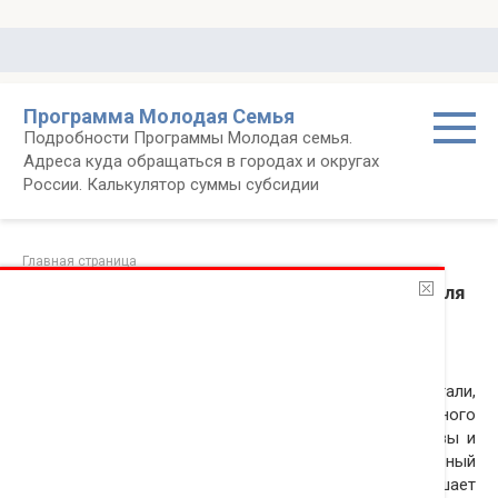
Перейти
к
контенту
Программа Молодая Семья
Подробности Программы Молодая семья.
Адреса куда обращаться в городах и округах
России. Калькулятор суммы субсидии
Главная страница
Подсчитан необходимый уровень заработка для
получения ипотеки в Москве
29.11.2011
Новости
Аналитики компании «МИЭЛЬ-Новостройки» подсчитали,
сколько нужно зарабатывать для получения ипотечного
кредита на покупку
квартиры в новостройках
Москвы и
Подмосковья. Согласно исследованию, минимальный
необходимый доход заемщика в 5-7 раз превышает