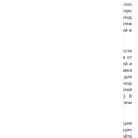
менее 225 тысяч рублей (ежемесячный платеж — около
112,5 тысячи рублей). Чтобы купить подмосковную
квартиру этого сегмента за 8 миллионов рублей, доход
заемщика должен составлять 145 тысяч рублей. Платеж
по кредиту в данном случае составит 75 тысяч рублей в
месяц.
В случае, если у заемщика есть возможность внести
первоначальный взнос в размере более 50 процентов от
стоимости квартиры, то сумма ежемесячных платежей и
требования к доходу снизятся. Кроме того, ставка
уменьшится до 11 процентов. Таким образом, для
приобретения квартиры эконом-класса в Москве доход
заемщика должен составлять от 53 тысяч рублей
(ежемесячный платеж — около 25,8 тысячи рублей). В
Подмосковье эти показатели составят 31 и 15,5 тысячи
рублей соответственно.
По прогнозам аналитиков банка DeltaCredit, в текущем
году в стране будет выдано ипотечных займов на общую
сумму 681,217 миллиарда рублей, что позволит превзойти