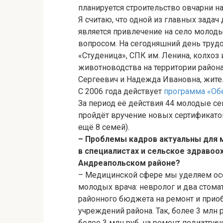
планируется строительство овчарни на
Я считаю, что одной из главных зада
является привлечение на село молод
вопросом. На сегодняшний день труд
«Студеница», СПК им. Ленина, колхоз 
животноводства на территории район
Сергеевич и Надежда Ивановна, жител
С 2006 года действует
программа «Об
За период её действия 44 молодые с
пройдёт вручение новых сертификатов
ещё 8 семей).
– Проблемы кадров актуальны для 
в специалистах и сельское здравоох
Андреапольском районе?
– Медицинской сфере мы уделяем особ
молодых врача: невролог и два стома
районного бюджета на ремонт и прио
учреждений района. Так, более 3 млн
более 3 млн руб. на ремонт педиатриче