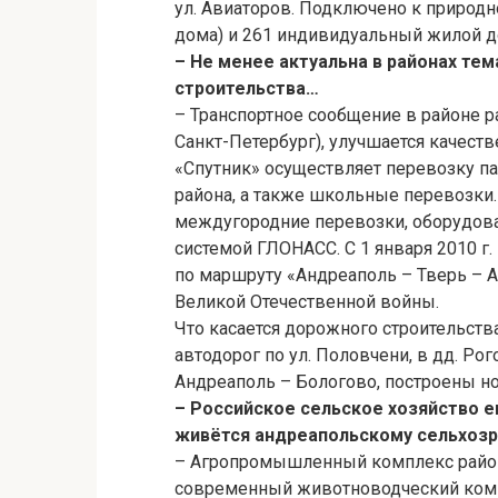
ул. Авиаторов. Подключено к природн
дома) и 261 индивидуальный жилой д
– Не менее актуальна в районах те
строительства…
– Транспортное сообщение в районе 
Санкт-Петербург), улучшается качест
«Спутник» осуществляет перевозку п
района, а также школьные перевозк
междугородние перевозки, оборудов
системой ГЛОНАСС. С 1 января 2010 г
по маршруту «Андреаполь – Тверь – 
Великой Отечественной войны.
Что касается дорожного строительств
автодорог по ул. Половчени, в дд. Ро
Андреаполь – Бологово, построены н
– Российское сельское хозяйство е
живётся андреапольскому сельхоз
– Агропромышленный комплекс район
современный животноводческий компл