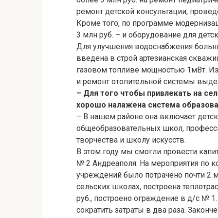
ремонт детской консультации, провед
Кроме того, по программе модернизац
3 млн руб. – и оборудование для детск
Для улучшения водоснабжения больни
введена в строй артезианская скважи
газовом топливе мощностью 1мВт. Из
и ремонт отопительной системы выдел
– Для того чтобы привлекать на се
хорошо налажена система образова
– В нашем районе она включает детс
общеобразовательных школ, професси
творчества и школу искусств.
В этом году мы смогли провести кап
№ 2 Андреаполя. На мероприятия по 
учреждений было потрачено почти 2 
сельских школах, построена теплотрас
руб., построено ограждение в д/с № 1
сократить затраты в два раза. Законч