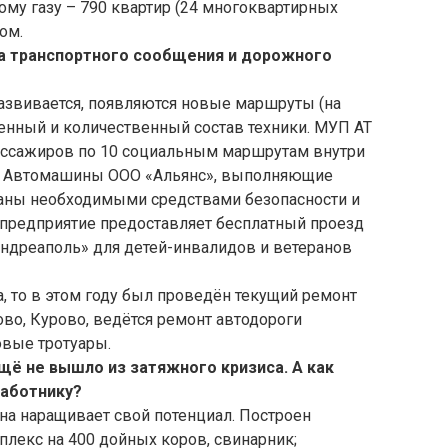
ому газу – 790 квартир (24 многоквартирных
ом.
ма транспортного сообщения и дорожного
развивается, появляются новые маршруты (на
венный и количественный состав техники. МУП АТ
ассажиров по 10 социальным маршрутам внутри
и. Автомашины ООО «Альянс», выполняющие
аны необходимыми средствами безопасности и
. предприятие предоставляет бесплатный проезд
Андреаполь» для детей-инвалидов и ветеранов
а, то в этом году был проведён текущий ремонт
гово, Курово, ведётся ремонт автодороги
овые тротуары.
щё не вышло из затяжного кризиса. А как
работнику?
а наращивает свой потенциал. Построен
екс на 400 дойных коров, свинарник;