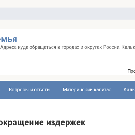
емья
дреса куда обращаться в городах и округах России. Каль
Про
Вопросы и ответы
Материнский капитал
Каль
окращение издержек