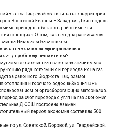
й уголок Тверской области, на его территории
х рек Восточной Европы – Западная Двина, здесь
помимо природных богатств район имеет и
й потенциал. О том, как сегодня развивается
й района Николаем Баранником
левых точек многих муниципальных
ак эту проблему решаете вы?
унального хозяйства позволила значительно
ружению ряда котельных и перевода их на газ
дства районного бюджета. Так, взамен
я отопления и горячего водоснабжения ЦРБ
 использованием энергосберегающих материалов.
период за счёт перевода с угля на газ экономия
я котельная ДЮСШ построена взамен
отопительный период экономия составила 500
ые по ул. Советской, Боровой, ул. Гвардейской,