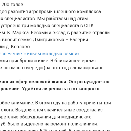
 700 голов.
ч для развития агропромышленного комплекса
ых специалистов. Мы работаем над этим
оустроено три молодых специалиста в СПК
им. К. Маркса. Весомый вклад в развитие отрасли
а вносит семья Дмитриковых – Валерий
и д. Козлово.
еспечение жильём молодых семей»
.
емьи приобрели жильё. В ближайшее время
 согласно очереди (на этот год запланировано
многих сфер сельской жизни. Остро нуждается
ранение. Удаётся ли решить этот вопрос в
ое внимание. В этом году на работу приняты три
толога. Выделяются значительные средства из
бретение оборудования для медицинских
 руб. было выделено на ремонт поликлиники,
ского отделения, 525 тыс. руб. было потрачено на