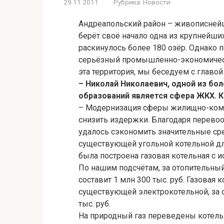
29.11.2011
Рубрика:
Новости
Андреапольский район – живописнейши
берёт своё начало одна из крупнейши
раскинулось более 180 озёр. Однако 
серьёзный промышленно-экономически
эта территория, мы беседуем с главо
– Николай Николаевич, одной из бо
образований является сфера ЖКХ. К
– Модернизация сферы жилищно-комм
снизить издержки. Благодаря перевоо
удалось сэкономить значительные сре
существующей угольной котельной дл
была построена газовая котельная с
По нашим подсчётам, за отопительный 
составит 1 млн 300 тыс. руб. Газова
существующей электрокотельной, за 
тыс. руб.
На природный газ переведены котельн