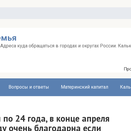
емья
дреса куда обращаться в городах и округах России. Каль
Про
Вопросы и ответы
Материнский капитал
Каль
по 24 года, в конце апреля
ду очень благодарна если