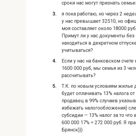
сроки нас могут признать сем
я пока работаю, но через 2 нед
у нас превышает 32510, но офиц
моя составляет около 18000 руб.
Примут ли у нас документы без 
находиться в декретном отпуск
учитываться?
Если у нас на банковском счете 
1600 000 руб, мы семья из 3 ч
рассчитывать?
Т.К. по новым условиям жилье
будет оплачивать 13% налога от
продавец в 99% случаев указыва
избежать налогообложения) след
субсидии — 13% налог за то что 
600 000 17% = 272 000 руб. Я п
Брянск)))