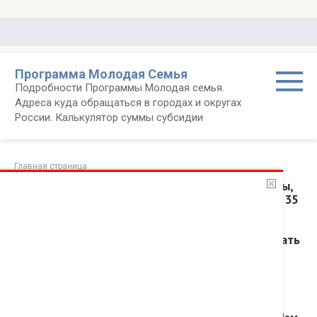
Перейти
к
контенту
Программа Молодая Семья
Подробности Программы Молодая семья.
Адреса куда обращаться в городах и округах
России. Калькулятор суммы субсидии
Главная страница
Я правильно поняла, что нужен договор аренды,
что мы снимаем жилье? Нам с мужем меньше 35
лет обоим. Есть сын 1,5 года. У нас нет своего
жилья. И доход больше, чем указан в статье.
Подскажите, куда теперь нужно идти и подавать
документы и какие?
05.04.2016
Вопросы и ответы
Вопрос. Здравствуйте! Я правильно поняла, что